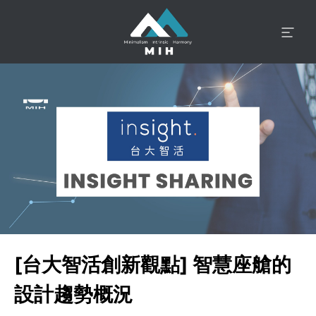
[台大智活創新觀點] 智慧座艙的
設計趨勢概況