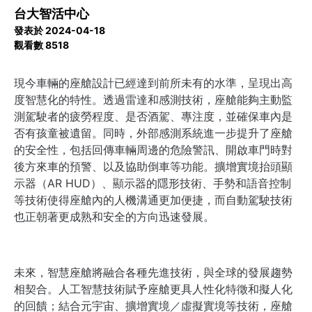
台大智活中心
發表於 2024-04-18
觀看數 8518
現今車輛的座艙設計已經達到前所未有的水準，呈現出高
度智慧化的特性。透過雷達和感測技術，座艙能夠主動監
測駕駛者的疲勞程度、是否酒駕、專注度，並確保車內是
否有孩童被遺留。同時，外部感測系統進一步提升了座艙
的安全性，包括回傳車輛周邊的危險警訊、開啟車門時對
後方來車的預警、以及協助倒車等功能。擴增實境抬頭顯
示器（AR HUD）、顯示器的隱形技術、手勢和語音控制
等技術使得座艙內的人機溝通更加便捷，而自動駕駛技術
也正朝著更成熟和安全的方向迅速發展。
未來，智慧座艙將融合各種先進技術，與全球的發展趨勢
相契合。人工智慧技術賦予座艙更具人性化特徵和擬人化
的回饋；結合元宇宙、擴增實境／虛擬實境等技術，座艙