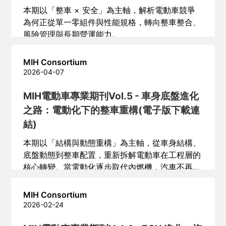
本期以「整車 × 安全」為主軸，解析電動車競爭
為何正從單一零組件與性能規格，轉向整車整合、
風險管理與長期營運能力。
MIH Consortium
2026-04-07
MIH電動車專業期刊Vol.5 - 車身底盤進化
之路：電動化下的整車重構(電子版下載連
結)
本期以「結構與動態重構」為主軸，從車身結構、
底盤動態到整車配置，重新拆解電動車在工程層的
核心轉變。當電動化逐步取代內燃機，汽車不再只
是動力形式的替換，而是牽動力流、材料、控制與
產品設計邏輯的全面改寫。
MIH Consortium
2026-02-24