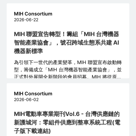
料流、電源散熱、車規驗證、長期更新與應用營
運。
MIH Consortium
2026-06-22
MIH 聯盟宣告轉型！籌組「MIH 台灣機器
智能產業協會」，號召跨域生態系共建 AI
機器新標準
為引領下一世代的產業變革，MIH 聯盟宣布啟動轉
型，籌備成立「MIH 台灣機器智能產業協會」，並
正式對外展開全新階段的會員招募。MIH 將從原有
電動車與智慧移動的堅實基礎出發，以「實體
AI」為核心聚焦領域，全面連結機器人、邊緣運
MIH Consortium
算、智慧硬體與軟體開發夥伴，共同建構面向「AI
2026-06-02
機器」時代的全球開放式軟硬體生態系。
MIH電動車專業期刊Vol.6 - 台灣供應鏈的
新護城河：零組件供應到整車系統工程(電
子版下載連結)