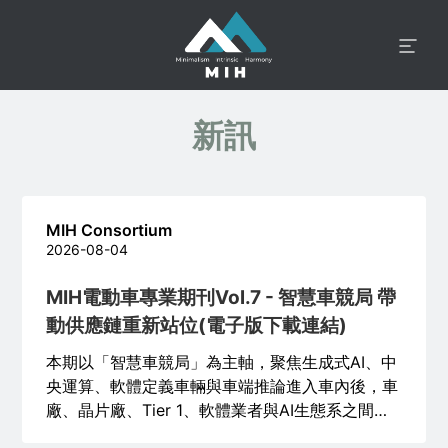
新訊
MIH Consortium
2026-08-04
MIH電動車專業期刊Vol.7 - 智慧車競局 帶
動供應鏈重新站位(電子版下載連結)
本期以「智慧車競局」為主軸，聚焦生成式AI、中
央運算、軟體定義車輛與車端推論進入車內後，車
廠、晶片廠、Tier 1、軟體業者與AI生態系之間的
分工變化。競爭範圍涵蓋晶片算力、整車工程、資