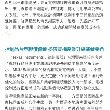
面對此一市場現況，東元電機總經理高飛鳶以自身經驗指
出，東元直接選擇避開乘用車紅海，轉向商用車與公車動
力系統。此外，東元在設計初期即規劃未來三代產品的演
進路徑，確保產品具備長期競爭力，透過「先設計好平
台，再 延伸應用」的策略，成功兼顧開發速度與成本控
管。
控制晶片串聯價值鏈 扮演電機產業升級關鍵要角
TI
（Texas Instruments，德州儀器）台灣暨南亞策略客戶
半導體行銷與應用業務總經理潘先俐從半導體的角度表
示，MCU 與演算法的整合相當於電機的「大腦」，不僅
影響輸出是否平順，更決定能否在不同應用情境下達到最
佳化的能效。國際晶片業者同樣積極投入此一領域。電機
控制晶片正逐漸成為推動整個電驅產業升級的核心支點。
台灣電機產業正站在新的十字路口，一方面是與國際晶片
商協同形成的合作生態，另一方面是本地廠商累積的製造
與應用經驗。若能將兩者有效結合，並透過MIH等開放性