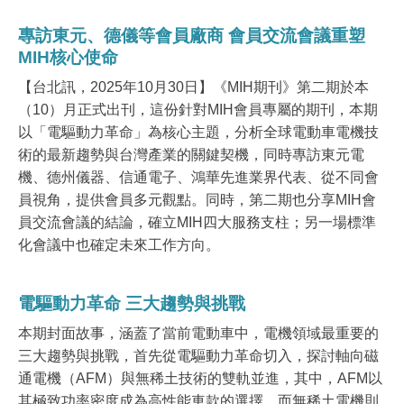
專訪東元、德儀等會員廠商 會員交流會議重塑
MIH核心使命
【台北訊，
2025
年
10
月
30
日】
《MIH期刊》第二期於本
（10）月正式出刊，這份針對MIH會員專屬的期刊，本期
以「電驅動力革命」為核心主題，分析全球電動車電機技
術的最新趨勢與台灣產業的關鍵契機，同時專訪東元電
機、德州儀器、信通電子、鴻華先進業界代表、從不同會
員視角，提供會員多元觀點。同時，第二期也分享MIH會
員交流會議的結論，確立MIH四大服務支柱；另一場標準
化會議中也確定未來工作方向。
電驅動力革命 三大趨勢與挑戰
本期封面故事，涵蓋了當前電動車中，電機領域最重要的
三大趨勢與挑戰，首先從電驅動力革命切入，探討軸向磁
通電機（AFM）與無稀土技術的雙軌並進，其中，AFM以
其極致功率密度成為高性能車款的選擇，而無稀土電機則