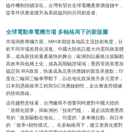
協作機制持續深化，台灣有望在全球電機產業價值鏈中，
從零件供應者躍升為系統協同的共同創造者。
全球電動車電機市場 多軸格局下的新版圖
市場洞察專欄方面，MIH本期從各地區主流技術角度，分
析不同市場差異化演進。中國大陸依託龐大內需與政策體
系，成為新技術量產最快的舞台；歐洲則以嚴格法規驅動
高效率與低稀土化，成為高階驗證場域；墨西哥因美墨加
協定與 IRA政策，快速成為北美供應鏈的製造承接點；印
度在二輪與三輪車帶動下，以在地化政策推升多元需求；
日本則憑藉效率工程與SiC供應鏈韌性，走出漸進而穩健
的技術路線。
這些趨勢意味著，台灣廠商不僅要同時應對中國大陸的
「規模化競爭」與歐洲的「技術門檻」，還必須因應墨西
哥的「政策驅動在地化」、印度的「多車種拉動」與日本
的 「效率+韌性模式」。在多軸格局下，建立差異化應對