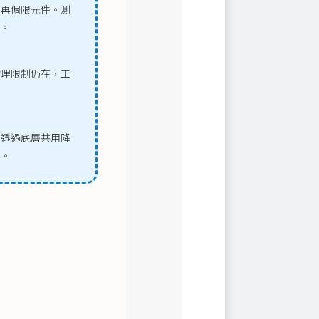
不再侷限元件。測
求。
物理限制仍在，工
，透過底層共用降
制。