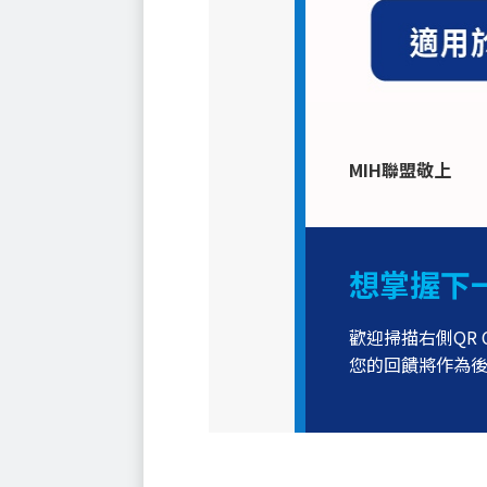
MIH聯盟敬上
想掌握下
歡迎掃描右側QR 
您的回饋將作為