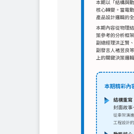
本期以「結構與
核心轉變。當電
產品設計邏輯的
本期內容從物理
策參考的分析框
副總經理洪正賢
副發言人褚昱良
上的關鍵決策邏
本期精彩內
結構重寫
封面故事
從車架演
工程設計