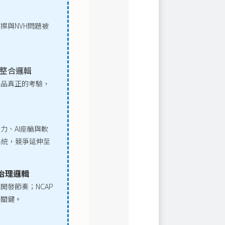
擦與NVH問題被
車整合邏輯
產品真正的考驗，
力、AI座艙與軟
系統，競爭延伸至
際治理邏輯
發節奏；NCAP
的關鍵。