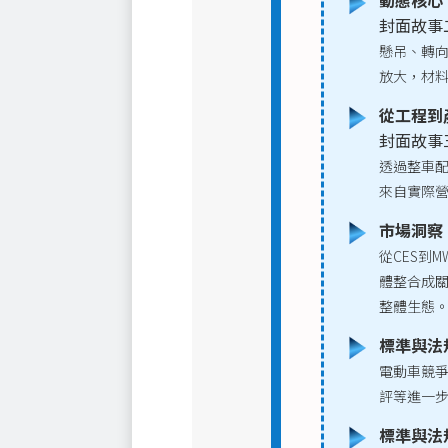
動態核心
封面故事
懸吊、轉向
放大，材
從工程到
封面故事
透過整車
來自實際
市場洞察｜
從CES到
體整合成關
整體生態
標準與法
電動車競爭
評等進一
標準與法