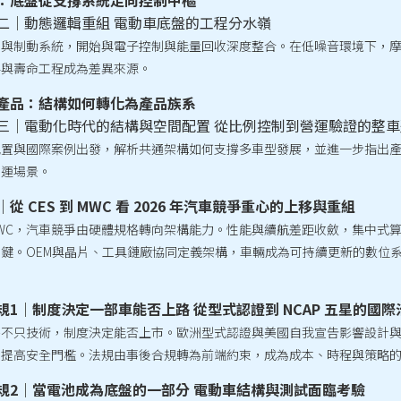
：底盤從支撐系統走向控制中樞
二｜動態邏輯重組 電動車底盤的工程分水嶺
與制動系統，開始與電子控制與能量回收深度整合。在低噪音環境下，摩
料與壽命工程成為差異來源。
產品：結構如何轉化為產品族系
三｜電動化時代的結構與空間配置 從比例控制到營運驗證的整
配置與國際案例出發，解析共通架構如何支撐多車型發展，並進一步指出
營運場景。
從 CES 到 MWC 看 2026 年汽車競爭重心的上移與重組
MWC，汽車競爭由硬體規格轉向架構能力。性能與續航差距收斂，集中式算
鍵。OEM與晶片、工具鏈廠協同定義架構，車輛成為可持續更新的數位
。
規1｜制度決定一部車能否上路 從型式認證到 NCAP 五星的國
不只技術，制度決定能否上市。歐洲型式認證與美國自我宣告影響設計與開
步提高安全門檻。法規由事後合規轉為前端約束，成為成本、時程與策略
規2｜當電池成為底盤的一部分 電動車結構與測試面臨考驗