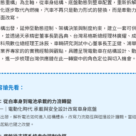
動態重構」為主軸，從車身結構、底盤動態到整車配置，重新拆
動化逐步取代內燃機，汽車不再只是動力形式的替換，而是牽動
全面改寫。
結構出發，延伸至動態控制、架構決策與制度約束，建立一套可
架，並透過天承精密董事長劉昌典、台灣易格斯總經理林廣耀、
、科飛數位總經理王詠辰、車輛研究測試中心董事長王正健、鴻
等業界專家的的實務經驗與觀點，具體呈現電動車在結構設計、
輯，進一步梳理台灣供應鏈在此一轉變中的角色定位與切入機會
容搶先看：
：從白車身到電池承載的力流轉變
一｜電動化時代 承載與安全設計改寫車身底盤
進出發，解析電池如何進入結構體系，改寫力流路徑與碰撞設計邏輯。當
的起點也隨之改變。