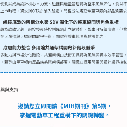
化使測試成為設計核心。力流、碰撞與能量管理轉為整車風險評估，測試
上市時程，資安與OTA亦納入驗證，門檻從法規延伸至車廠內部品質要
｜線控底盤的架構分水嶺 SDV 深化下的整車協同與角色重構
械轉為軟體定義，線控技術使控制邏輯走向軟體化，整車可持續演進。但
為在可演進與可驗證間取得平衡，關鍵在整車協同與驗證能力。
｜底層能力整合 多用途共通架構開啟新階段競爭
入多動力與市場分化階段，共通架構由技術工具轉為風險與資本效率管理
入，競爭由單車轉向產品族系與架構部署，關鍵在適用範圍與設計邊界控
參與與支持
邀請您立即閱讀《MIH期刊》第5期，
掌握電動車工程重構下的關鍵轉變。