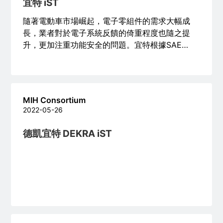
宜特 iST
隨著電動車市場崛起，電子零組件的需求大幅成
長，業者對於電子系統反饋的倚重程度也隨之提
升，更加注重功能安全的問題。宜特根據SAE
J1211 與 ISO 26262國際規範的V型曲線驗證流
程，提出了五大驗證步驟的詳細解析。點擊全文查
看完整五大驗證步驟！
MIH Consortium
2022-05-26
德凱宜特 DEKRA iST