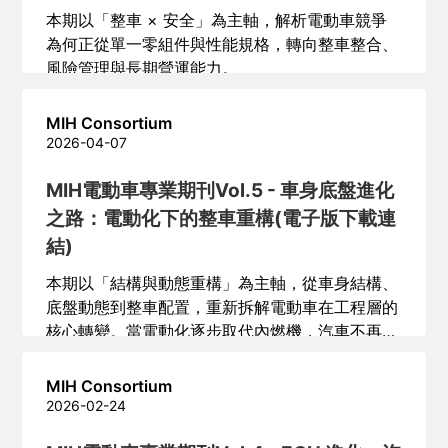
本期以「整車 × 安全」為主軸，解析電動車競爭
為何正從單一零組件與性能規格，轉向整車整合、
風險管理與長期營運能力。
MIH Consortium
2026-04-07
MIH電動車專業期刊Vol.5 - 車身底盤進化
之路：電動化下的整車重構(電子版下載連
結)
本期以「結構與動態重構」為主軸，從車身結構、
底盤動態到整車配置，重新拆解電動車在工程層的
核心轉變。當電動化逐步取代內燃機，汽車不再只
是動力形式的替換，而是牽動力流、材料、控制與
產品設計邏輯的全面改寫。
MIH Consortium
2026-02-24