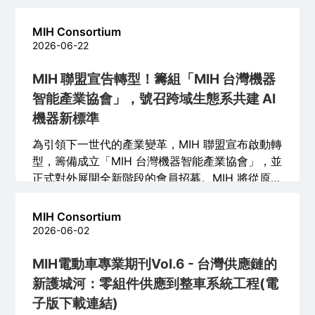
料流、電源散熱、車規驗證、長期更新與應用營
運。
MIH Consortium
2026-06-22
MIH 聯盟宣告轉型！籌組「MIH 台灣機器
智能產業協會」，號召跨域生態系共建 AI
機器新標準
為引領下一世代的產業變革，MIH 聯盟宣布啟動轉
型，籌備成立「MIH 台灣機器智能產業協會」，並
正式對外展開全新階段的會員招募。MIH 將從原有
電動車與智慧移動的堅實基礎出發，以「實體
AI」為核心聚焦領域，全面連結機器人、邊緣運
MIH Consortium
算、智慧硬體與軟體開發夥伴，共同建構面向「AI
2026-06-02
機器」時代的全球開放式軟硬體生態系。
MIH電動車專業期刊Vol.6 - 台灣供應鏈的
新護城河：零組件供應到整車系統工程(電
子版下載連結)