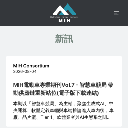
新訊
MIH Consortium
2026-08-04
MIH電動車專業期刊Vol.7 - 智慧車競局 帶
動供應鏈重新站位(電子版下載連結)
本期以「智慧車競局」為主軸，聚焦生成式AI、中
央運算、軟體定義車輛與車端推論進入車內後，車
廠、晶片廠、Tier 1、軟體業者與AI生態系之間的
分工變化。競爭範圍涵蓋晶片算力、整車工程、資